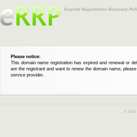
Expired Registration Recovery Pol
Please notice:
Bitte beachten Sie:
This domain name registration has expired and renewal or dele
Diese Domainregistrierung ist abgelaufen und die Verläng
are the registrant and want to renew the domain name, please 
Domain stehen an. Wenn Sie der Registrant sind und di
service provider.
verlängern möchten, kontaktieren Sie bitte Ihren Service-Provid
© 2026